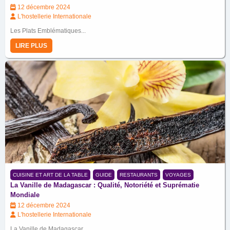
12 décembre 2024
L'hostellerie Internationale
Les Plats Emblématiques...
LIRE PLUS
CUISINE ET ART DE LA TABLE
GUIDE
RESTAURANTS
VOYAGES
La Vanille de Madagascar : Qualité, Notoriété et Suprématie
Mondiale
12 décembre 2024
L'hostellerie Internationale
La Vanille de Madagascar...