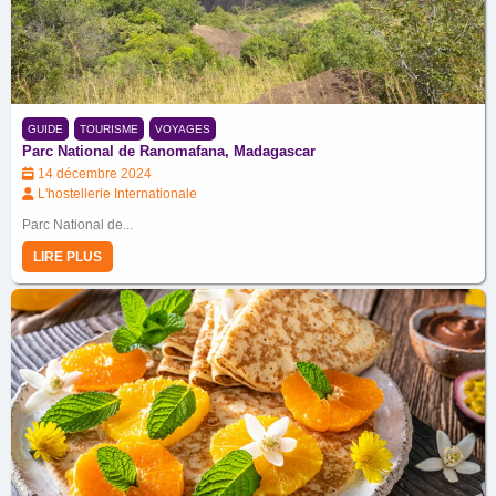
GUIDE
TOURISME
VOYAGES
Parc National de Ranomafana, Madagascar
14 décembre 2024
L'hostellerie Internationale
Parc National de...
LIRE PLUS