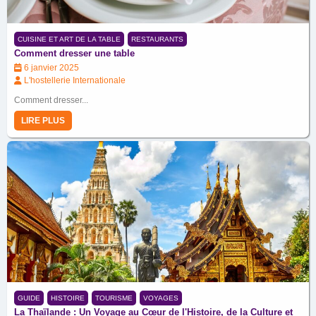
CUISINE ET ART DE LA TABLE
RESTAURANTS
Comment dresser une table
6 janvier 2025
L'hostellerie Internationale
Comment dresser...
LIRE PLUS
GUIDE
HISTOIRE
TOURISME
VOYAGES
La Thaïlande : Un Voyage au Cœur de l'Histoire, de la Culture et