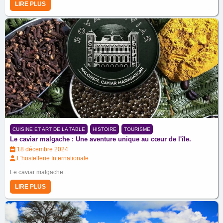
LIRE PLUS
CUISINE ET ART DE LA TABLE
HISTOIRE
TOURISME
Le caviar malgache : Une aventure unique au cœur de l'île.
18 décembre 2024
L'hostellerie Internationale
Le caviar malgache...
LIRE PLUS