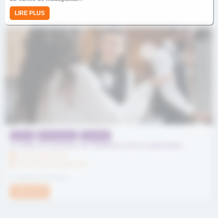
LIRE PLUS
HÔTELS
RESTAURANTS
TOURISME
Le métier du tourisme, de l'hôtellerie et de la restauration
12 décembre 2024
L'hostellerie Internationale
Le métier du tourisme,...
LIRE PLUS