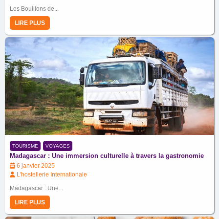
Les Bouillons de...
LIRE PLUS
TOURISME
VOYAGES
Madagascar : Une immersion culturelle à travers la gastronomie
6 janvier 2025
L'hostellerie Internationale
Madagascar : Une...
LIRE PLUS