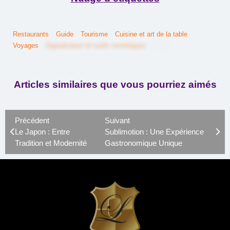
Restaurants
Guide
Tourisme
Cuisine et art de la table
Voyages
Digitalisation et outils numériques
Hôtels
Histoire
Articles similaires que vous pourriez aimés
Précédent
Suivant
Le Japon : Entre
Sublimotion : Une Expérience
Tradition et Modernité
Gastronomique Unique