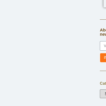
 NUMÉRIQUES
CUISINE ET ART DE LA TABLE
RESTAURANTS
le : une révolution
Sublimotion : Une Expérience
Gastronomique Unique
28 janvier 2025
ale
L'hostellerie Internationale
Ab
ne
LIRE PLUS
Cat
ERS
GUIDE
HISTOIRE
 Source
Les Bouillons de Lyon : Une Tradition